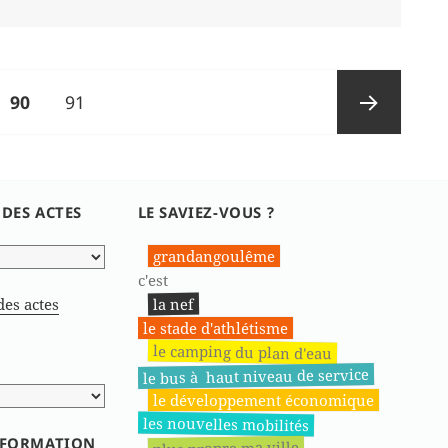
PAGE
Page
90
91
Page
 DES ACTES
LE SAVIEZ-VOUS ?
suivante
grandangoulême
c'est
la nef
des actes
le stade d'athlétisme
le camping du plan d'eau
le bus à haut niveau de service
le développement économique
les nouvelles mobilités
INFORMATION