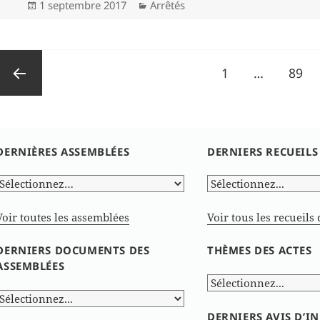
Publié
Catégories
1 septembre 2017
Arrêtés
le
Pagination
Page
Page
1
…
89
des
publications
Page
DERNIÈRES ASSEMBLÉES
DERNIERS RECUEILS
précédente
Voir toutes les assemblées
Voir tous les recueils 
DERNIERS DOCUMENTS DES
THÈMES DES ACTES
ASSEMBLÉES
DERNIERS AVIS D’