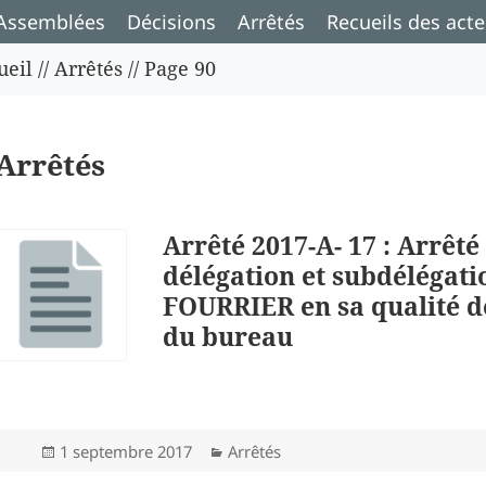
Assemblées
Décisions
Arrêtés
Recueils des acte
ueil
//
Arrêtés
//
Page 90
Arrêtés
Arrêté 2017-A- 17 : Arrêté
délégation et subdélégat
FOURRIER en sa qualité d
du bureau
Publié
Catégories
1 septembre 2017
Arrêtés
le