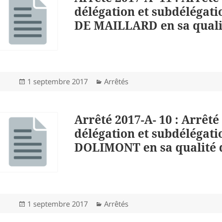
délégation et subdélégat
DE MAILLARD en sa qualit
Publié
Catégories
1 septembre 2017
Arrêtés
le
Arrêté 2017-A- 10 : Arrêté
délégation et subdélégati
DOLIMONT en sa qualité d
Publié
Catégories
1 septembre 2017
Arrêtés
le