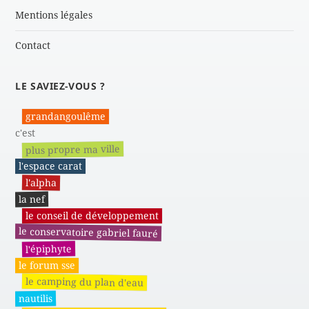
Mentions légales
Contact
LE SAVIEZ-VOUS ?
grandangoulême
c'est
plus propre ma ville
l'espace carat
l'alpha
la nef
le conseil de développement
le conservatoire gabriel fauré
l'épiphyte
le forum sse
le camping du plan d'eau
nautilis