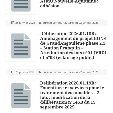
ATMO Nouvelle-Aquitaine :
adhésion
Publié
Catégories
28 janvier 2026
Bureau communautaire du 22 janvier 2026
le
Délibération 2026.01.18B :
Aménagement du projet BHNS
de GrandAngoulême phase 2.2
– Station Franquin –
Attribution des lots n°01 (VRD)
et n°03 (éclairage public)
Publié
Catégories
29 janvier 2026
Bureau communautaire du 22 janvier 2026
le
Délibération 2026.01.19B :
Fourniture et services pour le
traitement des nuisibles – 2
lots : modification de la
délibération n°145B du 15
septembre 2025