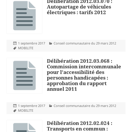
Délibération 2012.03.070 :
Autopartage de véhicules
électriques : tarifs 2012
Publié
Catégories
1 septembre 2017
Conseil communautaire du 29 mars 2012
le
Mots-
MOBILITE
clés
Délibération 2012.03.068 :
Commission intercommunale
pour l’accessibilité des
personnes handicapées :
approbation du rapport
annuel 2011
Publié
Catégories
1 septembre 2017
Conseil communautaire du 29 mars 2012
le
Mots-
MOBILITE
clés
Délibération 2012.02.024 :
Transports en commun :