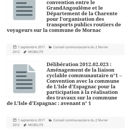
convention entre le
GrandAngoulême et le
Département de la Charente
pour l’organisation des
transports publics routiers de
voyageurs sur la commune de Mornac
Publié
Catégories
1 septembre 2017
Conseil communautaire du 2 février
le
Mots-
2012
MOBILITE
clés
Délibération 2012.02.023 :
Aménagement de la liaison
cyclable communautaire n°1 –
Convention avec la commune
de L’Isle d’Espagnac pour la
participation à la réalisation
des travaux sur la commune
de L’Isle d’Espagnac : avenant n° 1
Publié
Catégories
1 septembre 2017
Conseil communautaire du 2 février
le
Mots-
2012
MOBILITE
clés