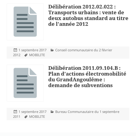
Délibération 2012.02.022 :
Transports urbains : vente de
deux autobus standard au titre
de l’année 2012
Publié
Catégories
1 septembre 2017
Conseil communautaire du 2 février
le
Mots-
2012
MOBILITE
clés
Délibération 2011.09.104.B :
Plan d’actions électromobilité
du GrandAngoulême :
demande de subventions
Publié
Catégories
1 septembre 2017
Bureau Communautaire du 1 septembre
le
Mots-
2011
MOBILITE
clés