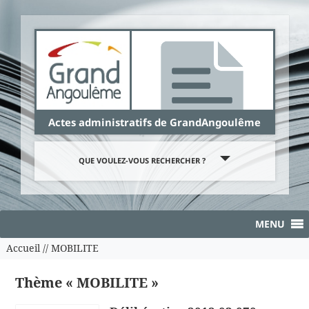
Panneau de gestion des cookies
Actes administratifs de GrandAngoulême
QUE VOULEZ-VOUS RECHERCHER ?
MENU
Accueil
//
MOBILITE
Thème « MOBILITE »