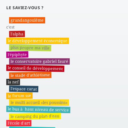
LE SAVIEZ-VOUS ?
grandangoulême
c'est
l'alpha
le développement économique
plus propre ma ville
l'épiphyte
le conservatoire gabriel fauré
le conseil de développement
le stade d'athlétisme
la nef
l'espace carat
le forum sse
le multi accueil «les poussins»
le bus à haut niveau de service
le camping du plan d'eau
l'école d'art