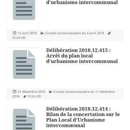
d’urbanisme intercommunal
Publié
Catégories
Mots-
12 avril 2019
Conseil communautaire du 4 avril 2019
le
clés
PLUI-HD
Délibération 2018.12.415 :
Arrêt du plan local
d’urbanisme intercommunal
Publié
Catégories
21 décembre 2018
Conseil communautaire du 11 décembre
le
Mots-
2018
PLUI-HD
clés
Délibération 2018.12.414 :
Bilan de la concertation sur le
Plan Local d’Urbanisme
intercommunal