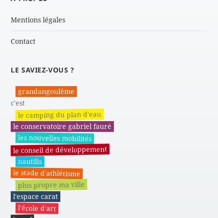
Mentions légales
Contact
LE SAVIEZ-VOUS ?
grandangoulême
c'est
le camping du plan d'eau
le conservatoire gabriel fauré
les nouvelles mobilités
le conseil de développement
nautilis
le stade d'athlétisme
plus propre ma ville
l'espace carat
l'école d'art