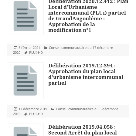
Délibération 2020.12.412 : Plan
Local d’Urbanisme
intercommunal (PLUi) partiel
de GrandAngoulême :
Approbation de la
modification n°1
Publié
Catégories
3 février 2021
Conseil communautaire du 17 décembre
le
Mots-
2020
PLUI-HD
clés
Délibération 2019.12.394 :
Approbation du plan local
d’urbanisme intercommunal
partiel
Publié
Catégories
17 décembre 2019
Conseil communautaire du 5 décembre
le
Mots-
2019
PLUI-HD
clés
Délibération 2019.04.058 :
Second Arrêt du plan local