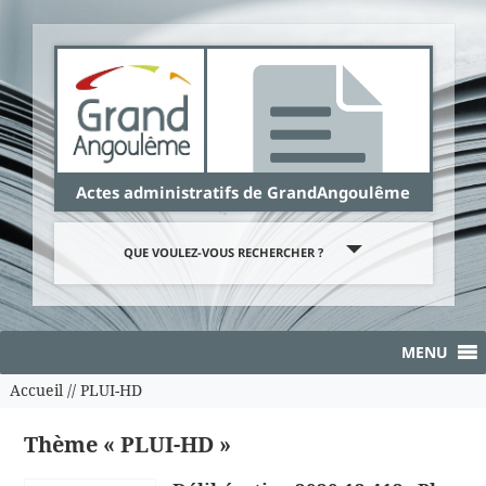
Panneau de gestion des cookies
Actes administratifs de GrandAngoulême
QUE VOULEZ-VOUS RECHERCHER ?
MENU
Accueil
//
PLUI-HD
Thème « PLUI-HD »