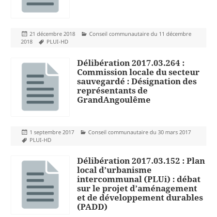
Publié
Catégories
21 décembre 2018
Conseil communautaire du 11 décembre
le
Mots-
2018
PLUI-HD
clés
Délibération 2017.03.264 :
Commission locale du secteur
sauvegardé : Désignation des
représentants de
GrandAngoulême
Publié
Catégories
1 septembre 2017
Conseil communautaire du 30 mars 2017
le
Mots-
PLUI-HD
clés
Délibération 2017.03.152 : Plan
local d’urbanisme
intercommunal (PLUi) : débat
sur le projet d’aménagement
et de développement durables
(PADD)