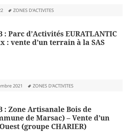
Mots-
22
ZONES D'ACTIVITES
clés
.B : Parc d’Activités EURATLANTIC
 : vente d’un terrain à la SAS
Mots-
embre 2021
ZONES D'ACTIVITES
clés
B : Zone Artisanale Bois de
mmune de Marsac) – Vente d’un
-Ouest (groupe CHARIER)