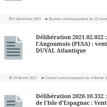
Publié
Catégories
6 décembre 2021
Bureau communautaire du 25 nov
le
Délibération 2021.02.022
l’Angoumois (PESA) : vent
DUVAL Atlantique
Publié
Catégories
10 février 2021
Conseil communautaire du 4 février 
le
Délibération 2020.10.332 
de l’Isle d’Espagnac : Ve