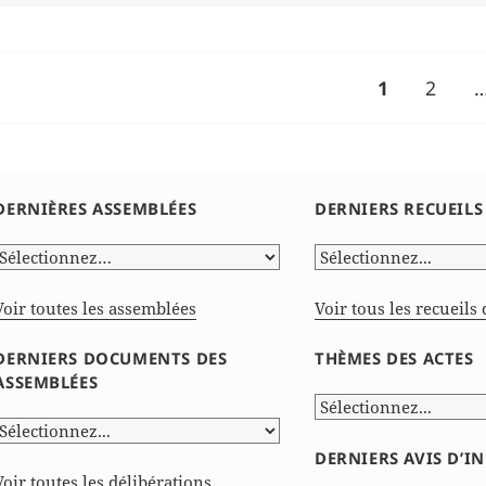
le
Pagination
PAGE
Page
1
2
des
publications
DERNIÈRES ASSEMBLÉES
DERNIERS RECUEILS
Voir toutes les assemblées
Voir tous les recueils 
DERNIERS DOCUMENTS DES
THÈMES DES ACTES
ASSEMBLÉES
DERNIERS AVIS D’
Voir toutes les délibérations