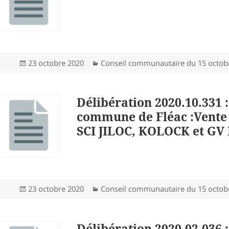
Publié
Catégories
23 octobre 2020
Conseil communautaire du 15 octob
le
Délibération 2020.10.331 
commune de Fléac :Vente 
SCI JILOC, KOLOCK et G
Publié
Catégories
23 octobre 2020
Conseil communautaire du 15 octob
le
Délibération 2020.02.036 