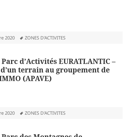
Mots-
re 2020
ZONES D'ACTIVITES
clés
: Parc d’Activités EURATLANTIC –
d’un terrain au groupement de
V IMMO (APAVE)
Mots-
re 2020
ZONES D'ACTIVITES
clés
: Parc des Montagnes de