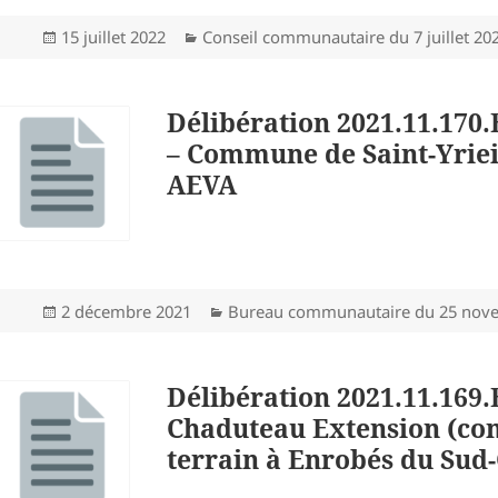
Publié
Catégories
15 juillet 2022
Conseil communautaire du 7 juillet 20
le
Délibération 2021.11.170
– Commune de Saint-Yrieix
AEVA
Publié
Catégories
2 décembre 2021
Bureau communautaire du 25 nov
le
Délibération 2021.11.169.
Chaduteau Extension (co
terrain à Enrobés du Sud