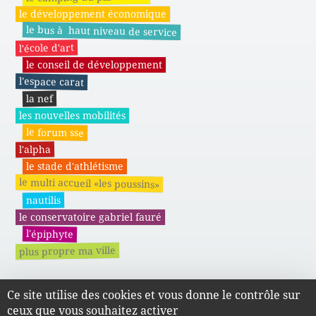
le développement économique
le bus à haut niveau de service
l'école d'art
le conseil de développement
l'espace carat
la nef
les nouvelles mobilités
le forum sse
l'alpha
le stade d'athlétisme
le multi accueil «les poussins»
nautilis
le conservatoire gabriel fauré
l'épiphyte
plus propre ma ville
Ce site utilise des cookies et vous donne le contrôle sur
Actes administratifs du SMAPE
ceux que vous souhaitez activer