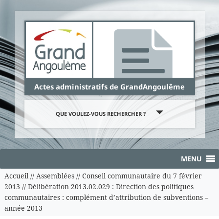
Panneau de gestion des cookies
Actes administratifs de GrandAngoulême
QUE VOULEZ-VOUS RECHERCHER ?
MENU
Accueil
//
Assemblées
//
Conseil communautaire du 7 février
2013
//
Délibération 2013.02.029 : Direction des politiques
communautaires : complément d’attribution de subventions –
année 2013