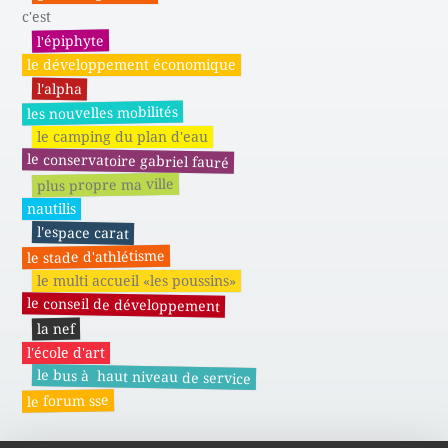
c'est
l'épiphyte
le développement économique
l'alpha
les nouvelles mobilités
le camping du plan d'eau
le conservatoire gabriel fauré
plus propre ma ville
nautilis
l'espace carat
le stade d'athlétisme
le multi accueil «les poussins»
le conseil de développement
la nef
l'école d'art
le bus à haut niveau de service
le forum sse