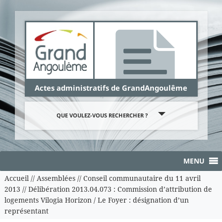
Panneau de gestion des cookies
Actes administratifs de GrandAngoulême
QUE VOULEZ-VOUS RECHERCHER ?
MENU
Accueil
//
Assemblées
//
Conseil communautaire du 11 avril
2013
//
Délibération 2013.04.073 : Commission d’attribution de
logements Vilogia Horizon / Le Foyer : désignation d’un
représentant