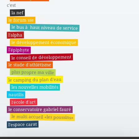
c'est
la nef
le forum sse
le bus à haut niveau de service
l'alpha
le développement économique
l'épiphyte
le conseil de développement
le stade d'athlétisme
plus propre ma ville
le camping du plan d'eau
les nouvelles mobilités
nautilis
l'école d'art
le conservatoire gabriel fauré
le multi accueil «les poussins»
l'espace carat