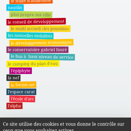
le stade d'athlétisme
nautilis
plus propre ma ville
le conseil de développement
le multi accueil «les poussins»
les nouvelles mobilités
le développement économique
le conservatoire gabriel fauré
le bus à haut niveau de service
le camping du plan d'eau
l'épiphyte
la nef
le forum sse
l'espace carat
l'école d'art
l'alpha
Ce site utilise des cookies et vous donne le contrôle sur
Actes administratifs du SMAPE
ceux que vous souhaitez activer