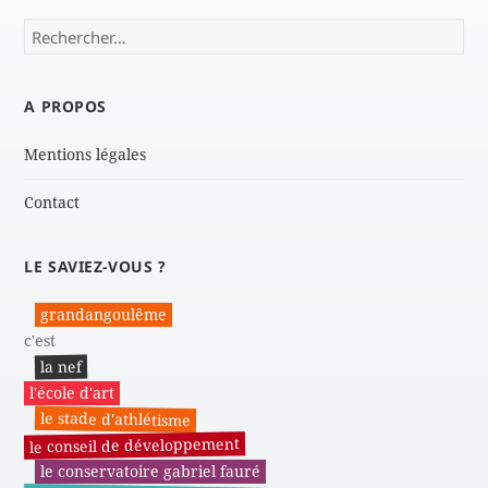
Rechercher :
A PROPOS
Mentions légales
Contact
LE SAVIEZ-VOUS ?
grandangoulême
c'est
la nef
l'école d'art
le stade d'athlétisme
le conseil de développement
le conservatoire gabriel fauré