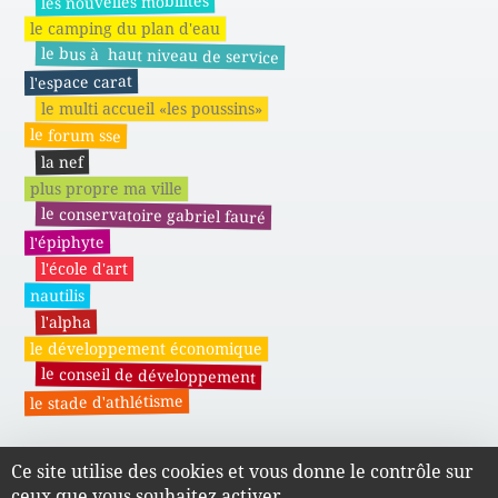
les nouvelles mobilités
le camping du plan d'eau
le bus à haut niveau de service
l'espace carat
le multi accueil «les poussins»
le forum sse
la nef
plus propre ma ville
le conservatoire gabriel fauré
l'épiphyte
l'école d'art
nautilis
l'alpha
le développement économique
le conseil de développement
le stade d'athlétisme
Ce site utilise des cookies et vous donne le contrôle sur
Actes administratifs du SMAPE
ceux que vous souhaitez activer