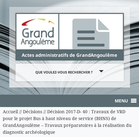
Panneau de gestion des cookies
Actes administratifs de GrandAngoulême
QUE VOULEZ-VOUS RECHERCHER ?
MENU
Accueil
//
Décisions
//
Décision 2017-D- 40 : Travaux de VRD
pour le projet Bus à haut niveau de service (BHNS) de
GrandAngoulême – Travaux préparatoires à la réalisation du
diagnostic archéologique