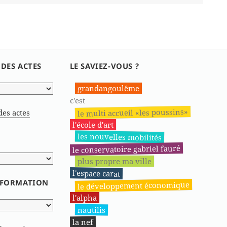
 DES ACTES
LE SAVIEZ-VOUS ?
grandangoulême
c'est
le multi accueil «les poussins»
des actes
l'école d'art
les nouvelles mobilités
le conservatoire gabriel fauré
plus propre ma ville
l'espace carat
INFORMATION
le développement économique
l'alpha
nautilis
la nef