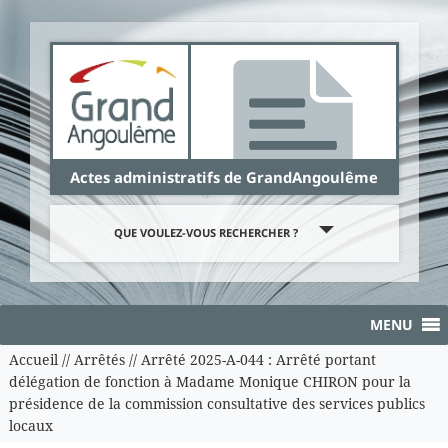
Panneau de gestion des cookies
Actes administratifs de GrandAngoulême
QUE VOULEZ-VOUS RECHERCHER ?
MENU
Accueil
//
Arrêtés
//
Arrêté 2025-A-044 : Arrêté portant
délégation de fonction à Madame Monique CHIRON pour la
présidence de la commission consultative des services publics
locaux