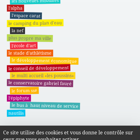
les nouvelles mobilités
l'alpha
l'espace carat
le camping du plan d'eau
la nef
plus propre ma ville
l'école d'art
le stade d'athlétisme
le développement économique
le conseil de développement
le multi accueil «les poussins»
le conservatoire gabriel fauré
le forum sse
l'épiphyte
le bus à haut niveau de service
nautilis
Ce site utilise des cookies et vous donne le contrôle sur
Actes administratifs du SMAPE
ceux que vous souhaitez activer