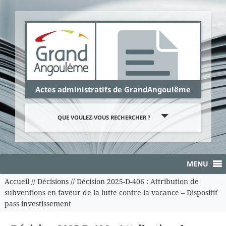
Panneau de gestion des cookies
Actes administratifs de GrandAngoulême
QUE VOULEZ-VOUS RECHERCHER ?
MENU
Accueil
//
Décisions
//
Décision 2025-D-406 : Attribution de
subventions en faveur de la lutte contre la vacance – Dispositif
pass investissement