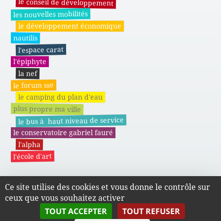
le conseil de développement
les nouvelles mobilités
le développement économique
nautilis
l'espace carat
l'épiphyte
la nef
le forum sse
le camping du plan d'eau
plus propre ma ville
le bus à haut niveau de service
le conservatoire gabriel fauré
l'alpha
l'école d'art
Ce site utilise des cookies et vous donne le contrôle sur
Actes administratifs du SMAPE
ceux que vous souhaitez activer
TOUT ACCEPTER
TOUT REFUSER