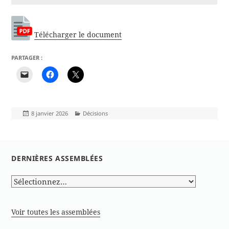
Télécharger le document
PARTAGER :
Publié
Catégories
8 janvier 2026
Décisions
le
DERNIÈRES ASSEMBLÉES
Voir toutes les assemblées