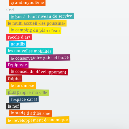
grandangoulême
c'est
le bus à haut niveau de service
le multi accueil «les poussins»
le camping du plan d'eau
l'école d'art
nautilis
les nouvelles mobilités
le conservatoire gabriel fauré
l'épiphyte
le conseil de développement
l'alpha
le forum sse
plus propre ma ville
l'espace carat
la nef
le stade d'athlétisme
le développement économique