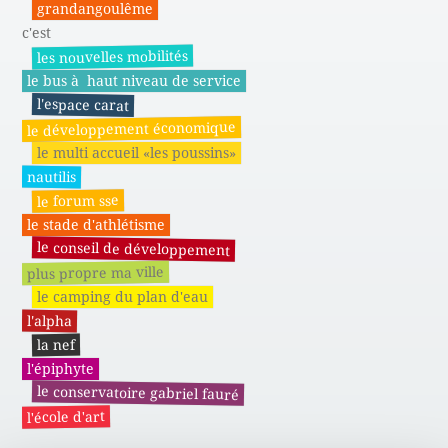
grandangoulême
c'est
les nouvelles mobilités
le bus à haut niveau de service
l'espace carat
le développement économique
le multi accueil «les poussins»
nautilis
le forum sse
le stade d'athlétisme
le conseil de développement
plus propre ma ville
le camping du plan d'eau
l'alpha
la nef
l'épiphyte
le conservatoire gabriel fauré
l'école d'art