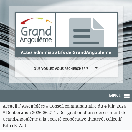
Panneau de gestion des cookies
Actes administratifs de GrandAngoulême
QUE VOULEZ-VOUS RECHERCHER ?
MENU
Accueil
//
Assemblées
//
Conseil communautaire du 4 juin 2026
//
Délibération 2026.06.214 : Désignation d’un représentant de
GrandAngoulême à la Société coopérative d’intérêt collectif
Fabri K Watt