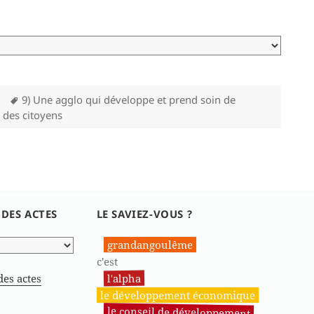
Mots-
9) Une agglo qui développe et prend soin de
clés
 des citoyens
 DES ACTES
LE SAVIEZ-VOUS ?
grandangoulême
c'est
l'alpha
des actes
le développement économique
le conseil de développement