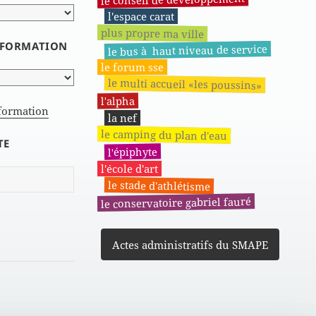
l'espace carat
plus propre ma ville
INFORMATION
le bus à haut niveau de service
le forum sse
le multi accueil «les poussins»
l'alpha
nformation
la nef
le camping du plan d'eau
TE
l'épiphyte
l'école d'art
le stade d'athlétisme
le conservatoire gabriel fauré
Actes administratifs du SMAPE