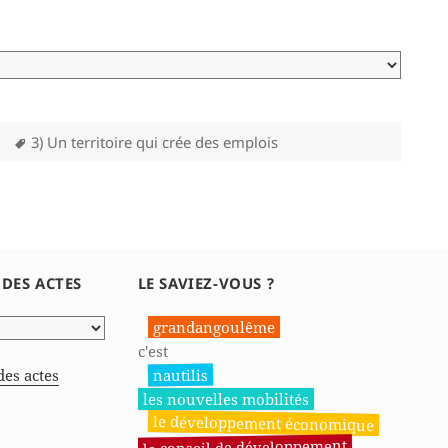
Mots-
3) Un territoire qui crée des emplois
clés
 DES ACTES
LE SAVIEZ-VOUS ?
grandangoulême
c'est
nautilis
des actes
les nouvelles mobilités
le développement économique
le conseil de développement