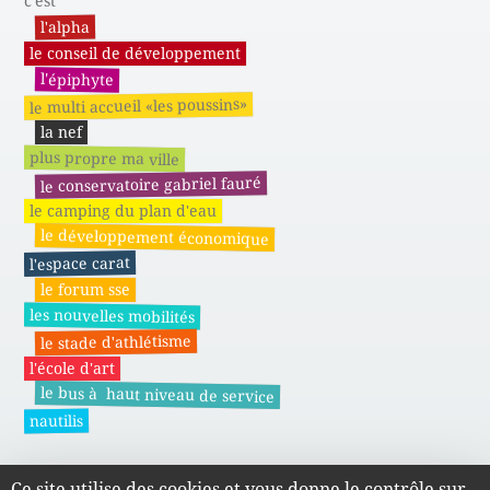
c'est
l'alpha
le conseil de développement
l'épiphyte
le multi accueil «les poussins»
la nef
plus propre ma ville
le conservatoire gabriel fauré
le camping du plan d'eau
le développement économique
l'espace carat
le forum sse
les nouvelles mobilités
le stade d'athlétisme
l'école d'art
le bus à haut niveau de service
nautilis
Ce site utilise des cookies et vous donne le contrôle sur