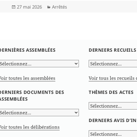
Publié
Catégories
27 mai 2026
Arrêtés
le
DERNIÈRES ASSEMBLÉES
DERNIERS RECUEILS
Voir toutes les assemblées
Voir tous les recueils 
DERNIERS DOCUMENTS DES
THÈMES DES ACTES
ASSEMBLÉES
DERNIERS AVIS D’
Voir toutes les délibérations