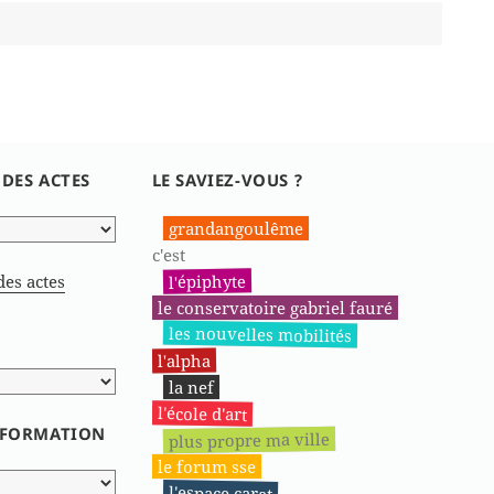
 DES ACTES
LE SAVIEZ-VOUS ?
grandangoulême
c'est
l'épiphyte
des actes
le conservatoire gabriel fauré
les nouvelles mobilités
l'alpha
la nef
l'école d'art
INFORMATION
plus propre ma ville
le forum sse
l'espace carat