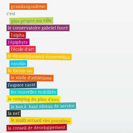
grandangoulême
c'est
plus propre ma ville
le conservatoire gabriel fauré
l'alpha
l'épiphyte
l'école d'art
le développement économique
nautilis
le forum sse
le stade d'athlétisme
l'espace carat
les nouvelles mobilités
le camping du plan d'eau
le bus à haut niveau de service
la nef
le multi accueil «les poussins»
le conseil de développement