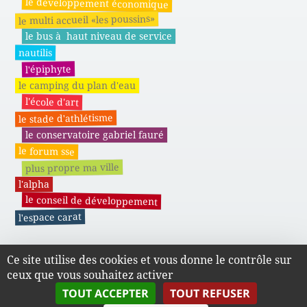
le développement économique
le multi accueil «les poussins»
le bus à haut niveau de service
nautilis
l'épiphyte
le camping du plan d'eau
l'école d'art
le stade d'athlétisme
le conservatoire gabriel fauré
le forum sse
plus propre ma ville
l'alpha
le conseil de développement
l'espace carat
Ce site utilise des cookies et vous donne le contrôle sur
Actes administratifs du SMAPE
ceux que vous souhaitez activer
TOUT ACCEPTER
TOUT REFUSER