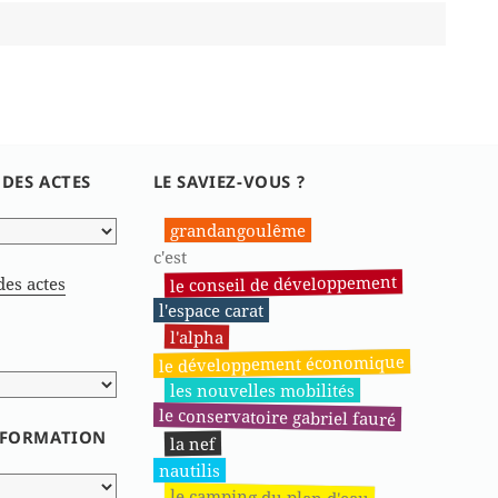
 DES ACTES
LE SAVIEZ-VOUS ?
grandangoulême
c'est
le conseil de développement
des actes
l'espace carat
l'alpha
le développement économique
les nouvelles mobilités
le conservatoire gabriel fauré
INFORMATION
la nef
nautilis
le camping du plan d'eau