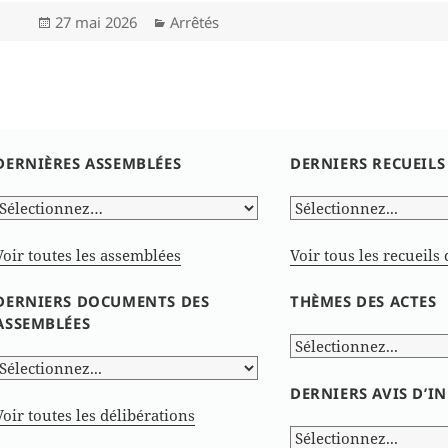
Publié
Catégories
27 mai 2026
Arrêtés
le
DERNIÈRES ASSEMBLÉES
DERNIERS RECUEILS
Voir toutes les assemblées
Voir tous les recueils 
DERNIERS DOCUMENTS DES
THÈMES DES ACTES
ASSEMBLÉES
DERNIERS AVIS D’
Voir toutes les délibérations