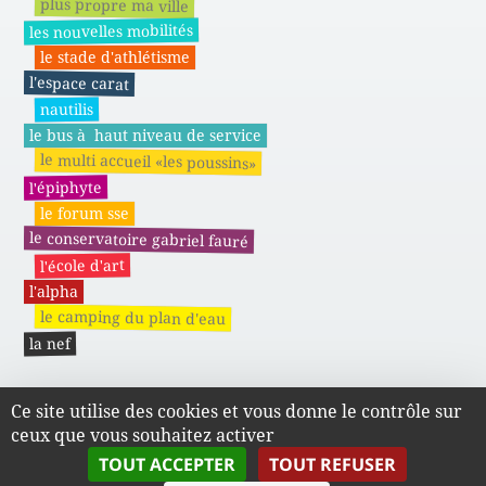
plus propre ma ville
les nouvelles mobilités
le stade d'athlétisme
l'espace carat
nautilis
le bus à haut niveau de service
le multi accueil «les poussins»
l'épiphyte
le forum sse
le conservatoire gabriel fauré
l'école d'art
l'alpha
le camping du plan d'eau
la nef
Ce site utilise des cookies et vous donne le contrôle sur
Actes administratifs du SMAPE
ceux que vous souhaitez activer
TOUT ACCEPTER
TOUT REFUSER