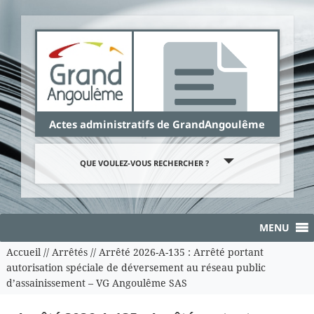
Panneau de gestion des cookies
Actes administratifs de GrandAngoulême
QUE VOULEZ-VOUS RECHERCHER ?
MENU
Accueil
//
Arrêtés
//
Arrêté 2026-A-135 : Arrêté portant
autorisation spéciale de déversement au réseau public
d’assainissement – VG Angoulême SAS