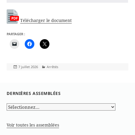
Télécharger le document
PARTAGER :
Publié
Catégories
7 juillet 2026
Arrêtés
le
DERNIÈRES ASSEMBLÉES
Voir toutes les assemblées