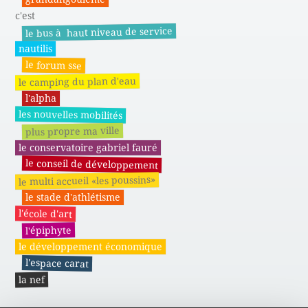
c'est
le bus à haut niveau de service
nautilis
le forum sse
le camping du plan d'eau
l'alpha
les nouvelles mobilités
plus propre ma ville
le conservatoire gabriel fauré
le conseil de développement
le multi accueil «les poussins»
le stade d'athlétisme
l'école d'art
l'épiphyte
le développement économique
l'espace carat
la nef