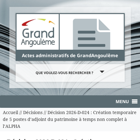
Panneau de gestion des cookies
Actes administratifs de GrandAngoulême
QUE VOULEZ-VOUS RECHERCHER ?
MENU
Accueil
//
Décisions
//
Décision 2026-D-024 : Création temporaire
de 5 postes d’adjoint du patrimoine à temps non complet à
l’ALPHA