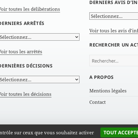
DERNIERS AVIS D’
Voir toutes les délibérations
DERNIERS ARRÊTÉS
Voir tous les avis d’i
RECHERCHER UN AC
Voir tous les arrêtés
Rechercher :
DERNIÈRES DÉCISIONS
A PROPOS
Mentions légales
Voir toutes les décisions
Contact
Actes administratifs de GrandAngoulême |
GrandAngoulême
TOUT ACCEPT
contrôle sur ceux que vous souhaitez activer