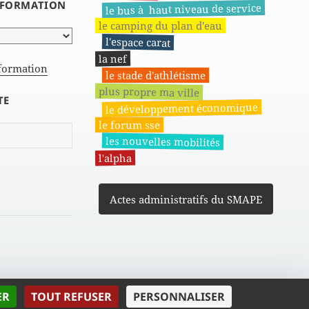
INFORMATION
le bus à haut niveau de service
le camping du plan d'eau
l'espace carat
la nef
nformation
le stade d'athlétisme
plus propre ma ville
TE
le développement économique
le forum sse
les nouvelles mobilités
l'alpha
Actes administratifs du SMAPE
| MMXVII
ER
TOUT REFUSER
PERSONNALISER