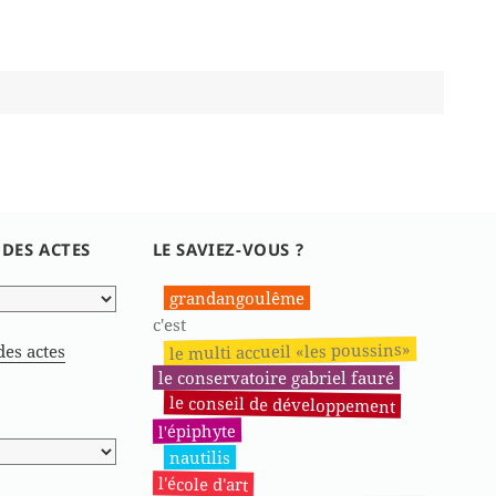
 DES ACTES
LE SAVIEZ-VOUS ?
grandangoulême
c'est
le multi accueil «les poussins»
des actes
le conservatoire gabriel fauré
le conseil de développement
l'épiphyte
nautilis
l'école d'art