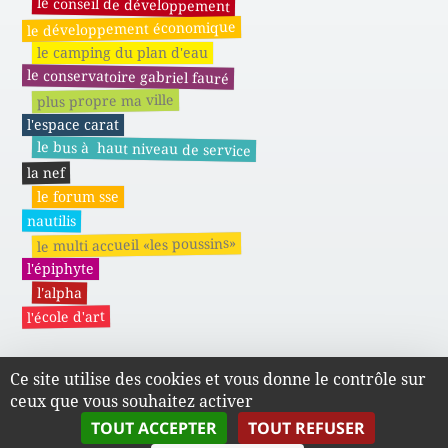
le conseil de développement
le développement économique
le camping du plan d'eau
le conservatoire gabriel fauré
plus propre ma ville
l'espace carat
le bus à haut niveau de service
la nef
le forum sse
nautilis
le multi accueil «les poussins»
l'épiphyte
l'alpha
l'école d'art
Ce site utilise des cookies et vous donne le contrôle sur
Actes administratifs du SMAPE
ceux que vous souhaitez activer
TOUT ACCEPTER
TOUT REFUSER