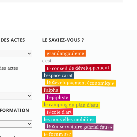
 DES ACTES
LE SAVIEZ-VOUS ?
grandangoulême
c'est
le conseil de développement
des actes
l'espace carat
le développement économique
l'alpha
l'épiphyte
le camping du plan d'eau
INFORMATION
l'école d'art
les nouvelles mobilités
le conservatoire gabriel fauré
le forum sse