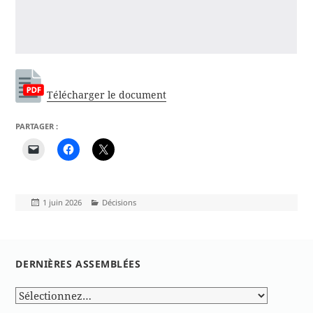
Télécharger le document
PARTAGER :
Publié
Catégories
1 juin 2026
Décisions
le
DERNIÈRES ASSEMBLÉES