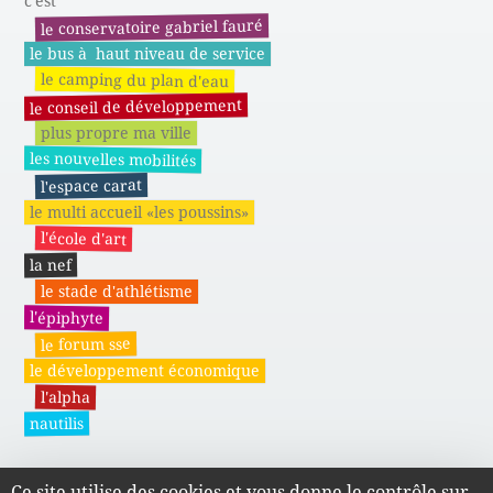
c'est
le conservatoire gabriel fauré
le bus à haut niveau de service
le camping du plan d'eau
le conseil de développement
plus propre ma ville
les nouvelles mobilités
l'espace carat
le multi accueil «les poussins»
l'école d'art
la nef
le stade d'athlétisme
l'épiphyte
le forum sse
le développement économique
l'alpha
nautilis
Ce site utilise des cookies et vous donne le contrôle sur