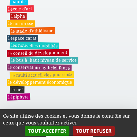
nautilis
l'école d'art
l'alpha
le forum sse
le stade d'athlétisme
l'espace carat
les nouvelles mobilités
le conseil de développement
le bus à haut niveau de service
le conservatoire gabriel fauré
le multi accueil «les poussins»
le développement économique
la nef
l'épiphyte
Ce site utilise des cookies et vous donne le contrôle sur
Actes administratifs du SMAPE
ceux que vous souhaitez activer
TOUT ACCEPTER
TOUT REFUSER