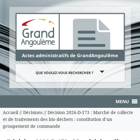
Panneau de gestion des cookies
Actes administratifs de GrandAngoulême
QUE VOULEZ-VOUS RECHERCHER ?
MENU
Accueil
//
Décisions
//
Décision 2026-D-173 : Marché de collecte
et de traitements des bio déchets : constitution d’un
groupement de commande