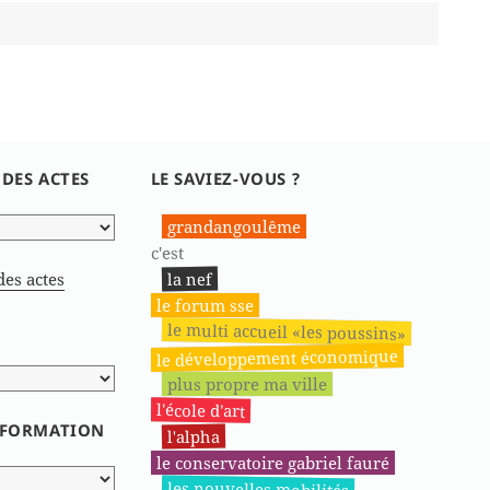
 DES ACTES
LE SAVIEZ-VOUS ?
grandangoulême
c'est
la nef
des actes
le forum sse
le multi accueil «les poussins»
le développement économique
plus propre ma ville
l'école d'art
INFORMATION
l'alpha
le conservatoire gabriel fauré
les nouvelles mobilités