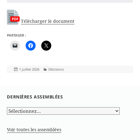
Télécharger le document
PARTAGER :
Publié
Catégories
1 juillet 2026
Décisions
le
DERNIÈRES ASSEMBLÉES
Voir toutes les assemblées