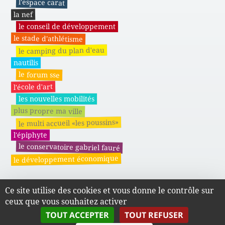
l'espace carat
la nef
le conseil de développement
le stade d'athlétisme
le camping du plan d'eau
nautilis
le forum sse
l'école d'art
les nouvelles mobilités
plus propre ma ville
le multi accueil «les poussins»
l'épiphyte
le conservatoire gabriel fauré
le développement économique
Ce site utilise des cookies et vous donne le contrôle sur
Actes administratifs du SMAPE
ceux que vous souhaitez activer
TOUT ACCEPTER
TOUT REFUSER