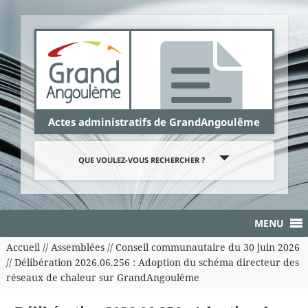
Panneau de gestion des cookies
Actes administratifs de GrandAngoulême
QUE VOULEZ-VOUS RECHERCHER ?
MENU
Accueil
//
Assemblées
//
Conseil communautaire du 30 juin 2026
//
Délibération 2026.06.256 : Adoption du schéma directeur des
réseaux de chaleur sur GrandAngoulême