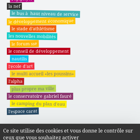
la nef
le bus à haut niveau de service
le développement économique
le stade d'athlétisme
les nouvelles mobilités
le forum sse
le conseil de développement
nautilis
l'école d'art
le multi accueil «les poussins»
l'alpha
plus propre ma ville
le conservatoire gabriel fauré
le camping du plan d'eau
l'espace carat
Ce site utilise des cookies et vous donne le contrôle sur
Actes administratifs du SMAPE
ceux que vous souhaitez activer